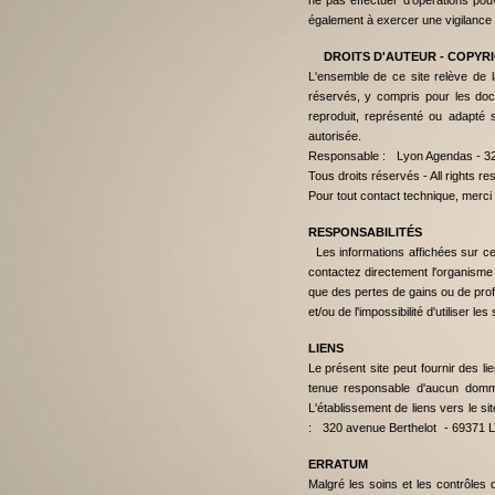
ne pas effectuer d'opérations pouv
également à exercer une vigilance to
DROITS D'AUTEUR - COPYR
L'ensemble de ce site relève de la 
réservés, y compris pour les doc
reproduit, représenté ou adapté 
autorisée.
Responsable : Lyon Agendas - 3
Tous droits réservés - All rights r
Pour tout contact technique, merci
RESPONSABILITÉS
Les informations affichées sur ce 
contactez directement l'organisme
que des pertes de gains ou de profi
et/ou de l'impossibilité d'utiliser le
LIENS
Le présent site peut fournir des l
tenue responsable d'aucun domma
L'établissement de liens vers le s
: 320 avenue Berthelot - 6937
ERRATUM
Malgré les soins et les contrôles 