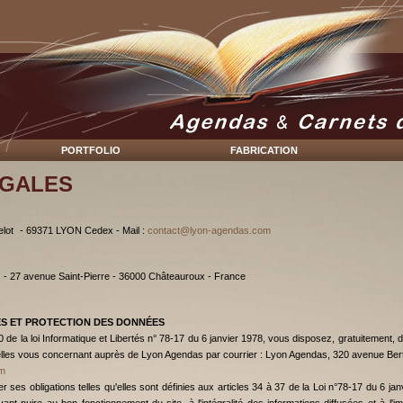
portfolio
fabrication
ÉGALES
elot - 69371 LYON Cedex - Mail :
contact@lyon-agendas.com
avenue Saint-Pierre - 36000 Châteauroux - France
S ET PROTECTION DES DONNÉES
de la loi Informatique et Libertés n° 78-17 du 6 janvier 1978, vous disposez, gratuitement, d'
nelles vous concernant auprès de Lyon Agendas par courrier : Lyon Agendas, 320 avenue Be
m
ses obligations telles qu'elles sont définies aux articles 34 à 37 de la Loi n°78-17 du 6 ja