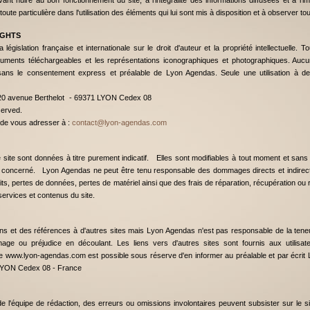
ant nuire au bon fonctionnement du site, à l'intégralité des informations diffusées et à l
ute particulière dans l'utilisation des éléments qui lui sont mis à disposition et à observer t
IGHTS
législation française et internationale sur le droit d'auteur et la propriété intellectuelle. 
uments téléchargeables et les représentations iconographiques et photographiques. Aucu
sans le consentement express et préalable de Lyon Agendas. Seule une utilisation à des
20 avenue Berthelot - 69371 LYON Cedex 08
eserved.
 de vous adresser à :
contact@lyon-agendas.com
site sont données à titre purement indicatif. Elles sont modifiables à tout moment et san
 concerné. Lyon Agendas ne peut être tenu responsable des dommages directs et indirects,
ts, pertes de données, pertes de matériel ainsi que des frais de réparation, récupération ou rep
s services et contenus du site.
iens et des références à d'autres sites mais Lyon Agendas n'est pas responsable de la teneu
ge ou préjudice en découlant. Les liens vers d'autres sites sont fournis aux utilis
ite www.lyon-agendas.com est possible sous réserve d'en informer au préalable et par écri
1 LYON Cedex 08 - France
de l'équipe de rédaction, des erreurs ou omissions involontaires peuvent subsister sur le s