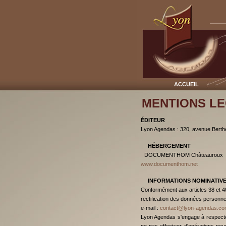
accueil
MENTIONS L
ÉDITEUR
Lyon Agendas : 320, avenue Berth
HÉBERGEMENT
DOCUMENTHOM Châteauroux - 27 
www.documenthom.net
INFORMATIONS NOMINATIVE
Conformément aux articles 38 et 40 
rectification des données person
e-mail :
contact@lyon-agendas.co
Lyon Agendas s'engage à respecter 